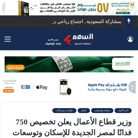
بمشاركة السعودية.. اجتماع رباعي بالقاهرة لبحث ملفات المنطقة الساخنة
تسجيل الدخول
الق
آخر الأخبار
سياحة واستثمار
عاجل
عقارات وشركات
وزير قطاع الأعمال يعلن تخصيص 750
فدانًا لمصر الجديدة للإسكان وتوسعات