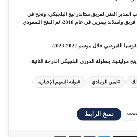
نيك فيريرا منصب المدير الفني لفريق ستاندر ليج البلجيكي، ونجح في
الفوز بكأس بلجيكا، قبل أن يتولى بعد ذلك تدريب فريق واسلاند بيفرين في عام 2018، ثم الفتح السعودي
 القبرصي خلال موسم 2022-2023.
 مولينبيك ببطولة الدوري البلجيكي الدرجة الثانية،
لك
ايمن الرمادي
بوابة السهم الإخبارية
نسخ الرابط
لينكدإن
مشاركة عبر البريد
طباعة