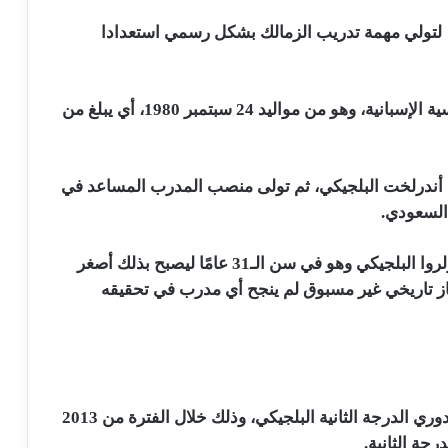
اء، لتولي مهمة تدريب الزمالك بشكل رسمي استعدادا
يانيك فيريرا هو مدرب بلجيكي، ويمتلك أيضا الجنسية الإسبانية، وهو من مواليد 24 سبتمبر 1980، أي يبلغ من
دي أندرلخت البلجيكي، ثم تولى منصب المدرب المساعد في
السعودي.
وخلال موسم 2012-2013، قيادة فريق رويال شارلروا البلجيكي وهو في سن الـ31 عامًا ليصبح بذلك أصغر
از تاريخي غير مسبوق لم ينجح أي مدرب في تحقيقه
وتولى فيريرا بعد ذلك تدريب فريق سان ترودين بدوري الدرجة الثانية البلجيكي، وذلك خلال الفترة من 2013