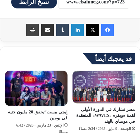
نسخ الرابط
لينكدإن
مشاركة عبر البريد
طباعة
قد يعجبك أيضاً
مصر تشارك في الدورة الأولى
إيجي بيست”يحقق 20 مليون جنيه
لقمة «ويفز» «WAVES» المنعقدة
في يومين
في مومباي بالهند
الإثنين - 23 مارس - 2026 / 6:42
الجمعة - 9 مايو - 2025 / 2:34 مساءً
مساءً