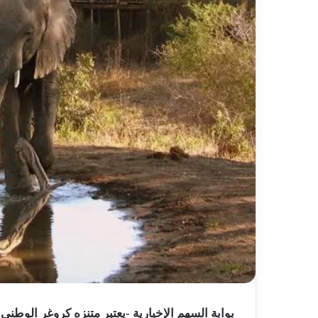
بوابة السهم الإخبارية -يعتبر متنزه كروغر الوطن