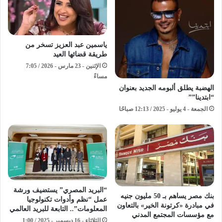
ياسمين عبد العزيز تسخر من
طريقة قضائها العيد
الإثنين - 23 مارس - 2026 / 7:05
مساءً
الهضبة يطلق ألبومه الجديد بعنوان
“ابتدينا””
الجمعة - 4 يوليو - 2025 / 12:13 صباحًا
“البريد المصري” يستضيف ورشة
بنك مصر يساهم بـ 50 مليون جنيه
عمل “نظم وأدوات تكنولوجيا
في مبادرة «كرتونة الخير» بالتعاون
المعلومات”.. التابعة للبريد العالمي
مع مؤسسات المجتمع المدني
الثلاثاء - 16 ديسمبر - 2025 / 1:00