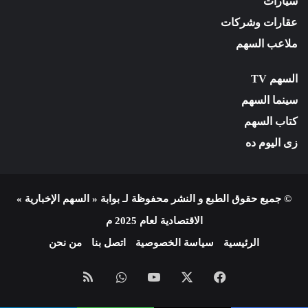
سيارات
عقارات وشركات
ملاعب السهم
السهم TV
سينما السهم
كتاب السهم
زى اليوم ده
© جميع حقوق الطبع و النشر محفوظة لـ بوابة « السهم الإخبارية »
الاقتصادية لعام 2025 م
الرئيسية
سياسة الخصوصية
اتصل بنا
من نحن
فيسبوك
X
يوتيوب
واتساب
ملخص