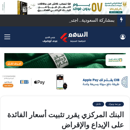
بمشاركة السعودية.. اجتماع رباعي بالقاهرة لبحث ملفات المنطقة الساخنة
تسجيل الدخول
الق
بورصة وبنوك
عاجل
البنك المركزي يقرر تثبيت أسعار الفائدة
على الإيداع والإقراض