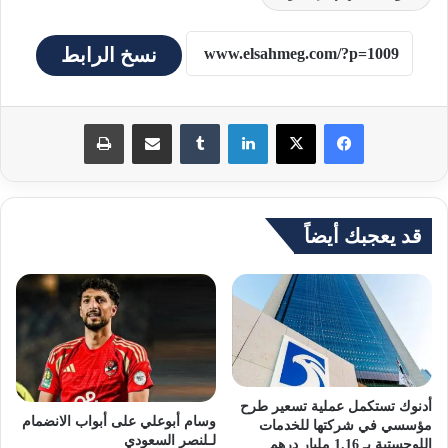
نسخ الرابط
لينكدإن
مشاركة عبر البريد
طباعة
قد يعجبك أيضاً
أدنوك تستكمل عملية تسعير طرح
وسام أبوعلي على أبواب الانضمام
مؤسسي في شركتها للخدمات
لـلنصر السعودي
اللوجستية بـ 1.16 مليار درهم