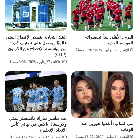
اليوم.. الأهلى يبدأ تحضيراته
البنك التجاري يتصدر الإفصاح البيئي
للموسم الجديد
عالميًا ويحصل على تصنيف “ب”
من مؤسسة الإفصاح عن الكربون
الإثنين - 14 يوليو - 2025 / 1:28 مساءً
(CDP)
الثلاثاء - 27 يناير - 2026 / 8:06 مساءً
بث مباشر مباراة مانشستر سيتي
مى كساب: أنقذوا شيرين عبد
وكريستال بالاس في نهائي كأس
الوهاب
الاتحاد الإنجليزي
الثلاثاء - 1 يوليو - 2025 / 12:05 مساءً
السبت - 17 مايو - 2025 / 4:13 مساءً