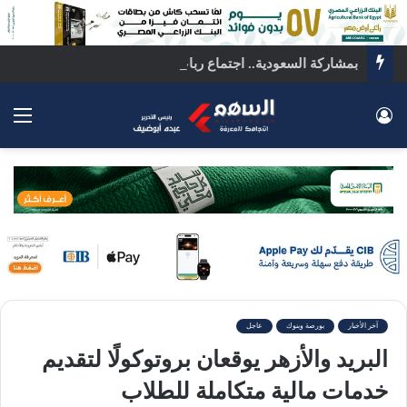
بمشاركة السعودية.. اجتماع رباعي بالقاهرة لبحث ملفات المنطقة الساخنة
تسجيل الدخول
الق
آخر الأخبار
بورصة وبنوك
عاجل
البريد والأزهر يوقعان بروتوكولًا لتقديم
خدمات مالية متكاملة للطلاب