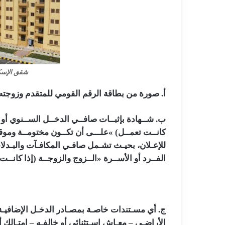
شقق الإسكا
أ. صورة من بطاقة الرقم القومي للمتقدم وزوجته 
ب. شــهادة بإثبــات صافــي الدخــل الســنوي أو ا
كانــت تعمــل) »علـــى أن تكــون مختومــة وموق
للإعـلان، بحيـث تشـمل صافـي المكافـآت والبـدلات 
الفــرد أو الأســرة «الــزوج والزوجــة (إذا كانــت
ج. أي مسـتندات خاصـة بمصـادر الدخـل الإضافيـة (
الأراضـي – معـاش اسـتثنائي أو خالفـه – امتـالك أ