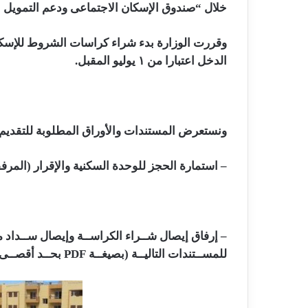
خلال “صندوق الإسكان الاجتماعى ودعم التمويل ا
الدخل اعتبارا من ١ يوليو المقبل.
ونستعرض المستندات والأوراق المطلوبة للتقديم 
– استمارة الحجز للوحدة السكنية والإقرار (المر
– إرفاق إيصال شــراء الكراســة وإيصال ســداد مق
للمســتندات التاليــة (بصيغــة PDF بحــد أقصــى2MB) لتحميلهــا علــى الموقــع بملــف واحــد: