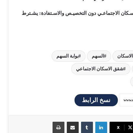
سـكان الاجتماعـي دون التخصيـص والاسـتفادة: يشـترط
الاسكان
السهم
بوابة السهم
شقق الاسكان الاجتماعي
نسخ الرابط
لينكدإن
مشاركة عبر البريد
طباعة
X