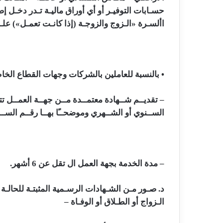
حسـابات التوفيـر أو أي أوراق ماليـة تـدر دخـل إ
األسـرة «الـزوج والزوجـة (إذا كانـت تعمـل») عل
• بالنسبة للعاملين بالشركات وجهات القطاع الخ
– تقديــم شــهادة معتمــدة مــن جهــة العمــل تت
الســنوي أو الشــهري وموضحــًا بهــا رقــم الســج
– مدة الخدمة بجهة العمل ال تقل عن 6 أشهر.
د. صـور مـن الشـهادات الرسـمية المثبتـة للحالـة ا
الـزواج أو الطـلاق أو الوفـاة –