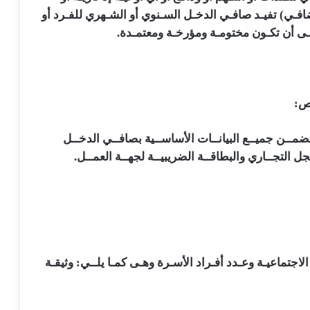
ضافـي) تفيـد صافـي الدخـل السـنوي أو الشـهري للفـرد أو
ــى أن تكـون مختومـة ومؤرخـة ومعتمـدة.
اص:
ضمــن جميــع البيانــات الأساســية بصافــي الدخــل
ل التجــاري والبطاقــة الضريبيــة لجهــة العمــل.
لاجتماعيـة وعـدد أفـراد الأسـرة وهـى كمـا يلــي: وثيقـة