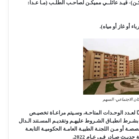
كـن)- قيـد عائلــي مميكـن لصاحـب الطلـب (مـا عـدا:
 أو غاز أو مياه).
ن الاجتماعي- السهم
ًا لعـدد الوحـدات المتاحـة، وسـيتم مراعـاة تخصيـص
اقـة بشـرط انطبـاق الشـروط عليهـم وتقديـم المسـتند الـدال
ـة أو مـن اللجنـة الطبيـة العامـة الحكوميـة التابعـة
يـث صـادر فـي عـام 2022.