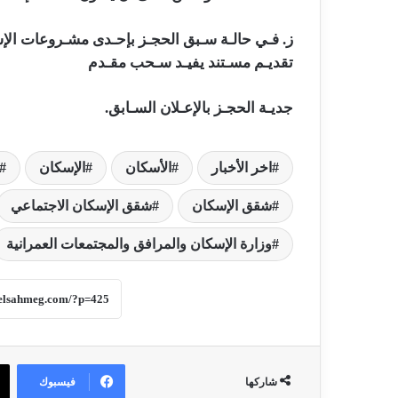
ز. فـي حالـة سـبق الحجـز بإحـدى مشـروعات الإ
تقديـم مسـتند يفيـد سـحب مقـدم
جديـة الحجـز بالإعـلان السـابق.
اخر الأخبار
الأسكان
الإسكان
شقق الإسكان
شقق الإسكان الاجتماعي
وزارة الإسكان والمرافق والمجتمعات العمرانية
فيسبوك
شاركها