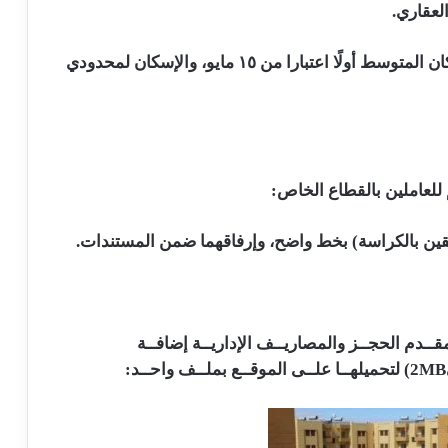
لعقاري.
وقررت الوزارة بدء شراء كراسات الشروط للإسكان المتوسط أولًا اعتبارا من ١٥ مايو، والإسكان لمحدودي
للعاملين بالقطاع الخاص:
فقين بالكراسة) بخط واضح، وإرفاقهما ضمن المستندات.
ــدم الحجــز والمصاريــف الإداريــة إضافــة