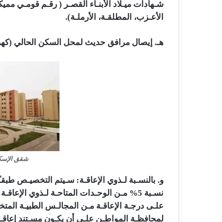
شـهادات ميـلاد الأبنـاء القصـر ( رقـم قومـي ممي
الأعـزب، المطلقـة، الأرملـة).
هـ. إيصال مرافق حديث لمحل السكن الحالي (كهرباء
شقق الإسكا
و. بالنسـبة لـذوي الإعاقـة: سـيتم التخصيـص طبقـ
نسـبة 5% مـن الوحـدات المتاحـة لـذوي الإع
علـى درجـة الإعاقـة مـن المجالـس الطبيـة المتخصص
لمحافظـة المواطـن علـى أن يكـون مسـتند إعاقـة حد