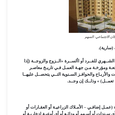
ن الاجتماعي- السهم
(سارية).
لشــهري للفــرد أو األســرة «الــزوج والزوجــة (إذا
عـة ومؤرخـة مـن جهـة العمـل فـي تاريـخ معاصـر
والأربـاح والحوافـز السـنوية التــي يتحصــل عليهــا
 تعمــل) » وذلــك إن وجــد.
عمـل إضافـي – الأمـلاك الزراعيـة أو العقـارات أو
ي سـندات أو أسـهم أو ودائـع أو أي أوعيـة إدخاريـة أو