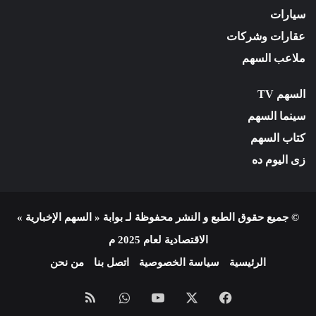
سيارات
عقارات وشركات
ملاعب السهم
السهم TV
سينما السهم
كتاب السهم
زى اليوم ده
© جميع حقوق الطبع و النشر محفوظة لـ بوابة « السهم الإخبارية »
الاقتصادية لعام 2025 م
الرئيسية
سياسة الخصوصية
اتصل بنا
من نحن
فيسبوك
X
يوتيوب
واتساب
ملخص