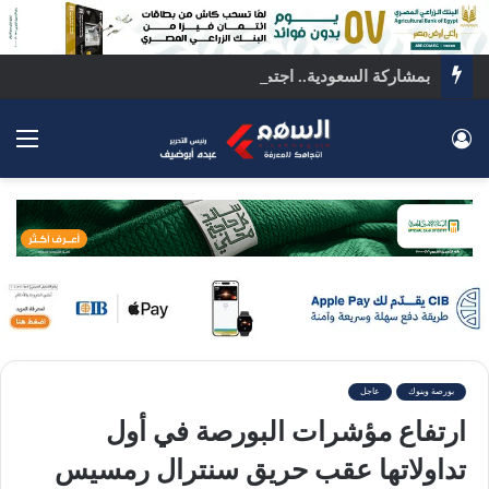
بمشاركة السعودية.. اجتماع رباعي بالقاهرة لبحث ملفات المنطقة الساخنة
تسجيل الدخول
الق
بورصة وبنوك
عاجل
ارتفاع مؤشرات البورصة في أول
تداولاتها عقب حريق سنترال رمسيس