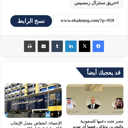
حريق سنترال رمسيس
نسخ الرابط
لينكدإن
مشاركة عبر البريد
طباعة
قد يعجبك أيضاً
مصر تجدد دعمها للسعودية
الإحصاء: انخفاض معدل الإنجاب
والبحرين وتؤكد رفضها أي تهديد