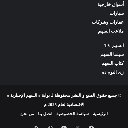
أسواق خارجية
سيارات
عقارات وشركات
ملاعب السهم
السهم TV
سينما السهم
كتاب السهم
زى اليوم ده
© جميع حقوق الطبع و النشر محفوظة لـ بوابة « السهم الإخبارية »
الاقتصادية لعام 2025 م
الرئيسية
سياسة الخصوصية
اتصل بنا
من نحن
فيسبوك
X
يوتيوب
واتساب
ملخص