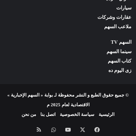
سيارات
عقارات وشركات
ملاعب السهم
السهم TV
سينما السهم
كتاب السهم
زى اليوم ده
© جميع حقوق الطبع و النشر محفوظة لـ بوابة « السهم الإخبارية »
الاقتصادية لعام 2025 م
الرئيسية
سياسة الخصوصية
اتصل بنا
من نحن
فيسبوك
X
يوتيوب
واتساب
ملخص