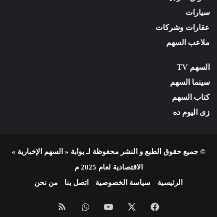
سيارات
عقارات وشركات
ملاعب السهم
السهم TV
سينما السهم
كتاب السهم
زى اليوم ده
© جميع حقوق الطبع و النشر محفوظة لـ بوابة « السهم الإخبارية »
الاقتصادية لعام 2025 م
الرئيسية
سياسة الخصوصية
اتصل بنا
من نحن
فيسبوك
X
يوتيوب
واتساب
ملخص