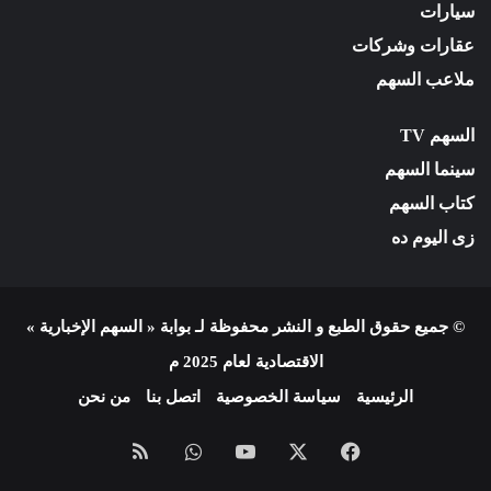
سيارات
عقارات وشركات
ملاعب السهم
السهم TV
سينما السهم
كتاب السهم
زى اليوم ده
© جميع حقوق الطبع و النشر محفوظة لـ بوابة « السهم الإخبارية »
الاقتصادية لعام 2025 م
الرئيسية
سياسة الخصوصية
اتصل بنا
من نحن
فيسبوك
X
يوتيوب
واتساب
ملخص