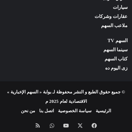
سيارات
عقارات وشركات
ملاعب السهم
السهم TV
سينما السهم
كتاب السهم
زى اليوم ده
© جميع حقوق الطبع و النشر محفوظة لـ بوابة « السهم الإخبارية »
الاقتصادية لعام 2025 م
الرئيسية
سياسة الخصوصية
اتصل بنا
من نحن
فيسبوك
X
يوتيوب
واتساب
ملخص