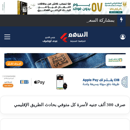
بمشاركة السعودية.. اجتماع رباعي بالقاهرة لبحث ملفات المنطقة الساخنة
تسجيل الدخول
الق
صرف 300 ألف جنيه لأسرة كل متوفي بحادث الطريق الإقليمي