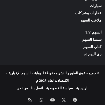
سيارات
عقارات وشركات
ملاعب السهم
السهم TV
سينما السهم
كتاب السهم
زى اليوم ده
© جميع حقوق الطبع و النشر محفوظة لـ بوابة « السهم الإخبارية »
الاقتصادية لعام 2025 م
الرئيسية
سياسة الخصوصية
اتصل بنا
من نحن
فيسبوك
X
يوتيوب
واتساب
ملخص