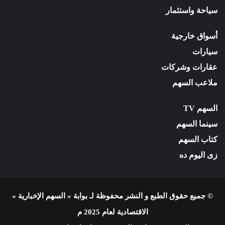
سياحة واستثمار
أسواق خارجية
سيارات
عقارات وشركات
ملاعب السهم
السهم TV
سينما السهم
كتاب السهم
زى اليوم ده
© جميع حقوق الطبع و النشر محفوظة لـ بوابة « السهم الإخبارية »
الاقتصادية لعام 2025 م