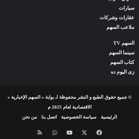
سيارات
عقارات وشركات
ملاعب السهم
السهم TV
سينما السهم
كتاب السهم
زى اليوم ده
© جميع حقوق الطبع و النشر محفوظة لـ بوابة « السهم الإخبارية »
الاقتصادية لعام 2025 م
الرئيسية
سياسة الخصوصية
اتصل بنا
من نحن
فيسبوك
X
يوتيوب
واتساب
ملخص