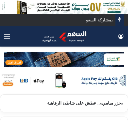
بمشاركة السعودية.. اجتماع رباعي بالقاهرة لبحث ملفات المنطقة الساخنة
تسجيل الدخول
الق
«جزر ميامي».. عطش على شاطئ الرفاهية