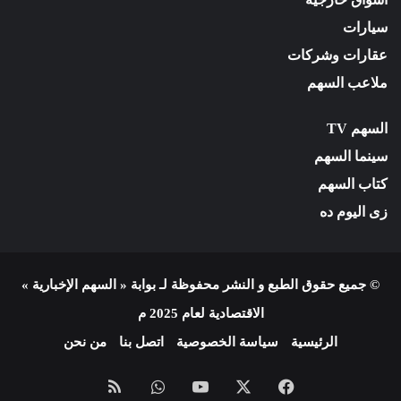
سيارات
عقارات وشركات
ملاعب السهم
السهم TV
سينما السهم
كتاب السهم
زى اليوم ده
© جميع حقوق الطبع و النشر محفوظة لـ بوابة « السهم الإخبارية »
الاقتصادية لعام 2025 م
الرئيسية
سياسة الخصوصية
اتصل بنا
من نحن
فيسبوك
X
يوتيوب
واتساب
ملخص