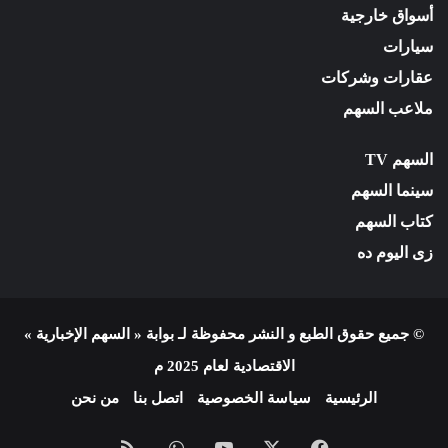
أسواق خارجية
سيارات
عقارات وشركات
ملاعب السهم
السهم TV
سينما السهم
كتاب السهم
زى اليوم ده
© جميع حقوق الطبع و النشر محفوظة لـ بوابة « السهم الإخبارية »
الاقتصادية لعام 2025 م
الرئيسية
سياسة الخصوصية
اتصل بنا
من نحن
فيسبوك
X
يوتيوب
واتساب
ملخص