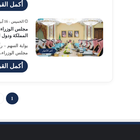
أكمل القر
الخميس - 16 أبريل - 2026 / 10:36 صباحًا
مجلس الوزراء 
المملكة ودول ا
بوابة السهم – ر
آخر الأخبار
مجلس الوزراء، 
أكمل القر
1