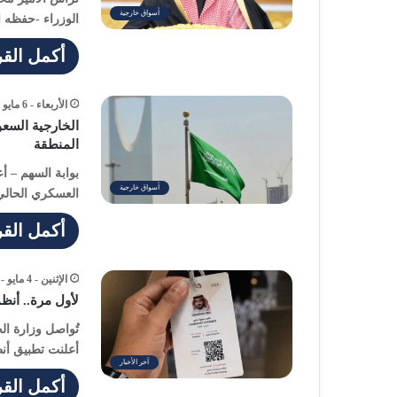
أسواق خارجية
الوزراء -حفظه 
أكمل القر
الأربعاء - 6 مايو - 2026 / 12:06 مساءً
الخارجية السعو
المنطقة
بوابة السهم – أ
أسواق خارجية
العسكري الحال
أكمل القر
الإثنين - 4 مايو - 2026 / 2:51 مساءً
لأول مرة.. أنظ
تُواصل وزارة ا
أعلنت تطبيق أن
آخر الأخبار
أكمل القر