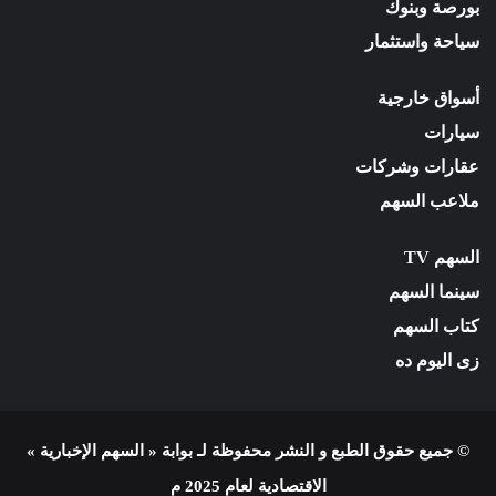
بورصة وبنوك
سياحة واستثمار
أسواق خارجية
سيارات
عقارات وشركات
ملاعب السهم
السهم TV
سينما السهم
كتاب السهم
زى اليوم ده
© جميع حقوق الطبع و النشر محفوظة لـ بوابة « السهم الإخبارية »
الاقتصادية لعام 2025 م