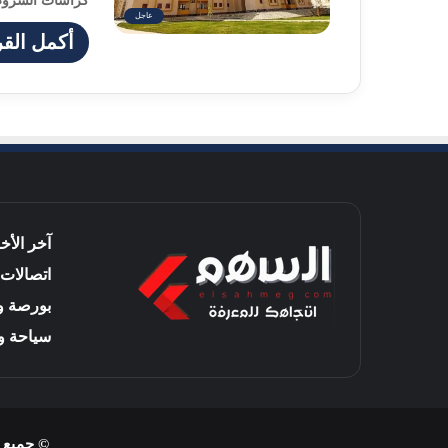
كراسات الشروط 
عاجل
أكمل القر
آخر الأخب
اتصالات 
بورصة و
سياحة و
© جميع حق