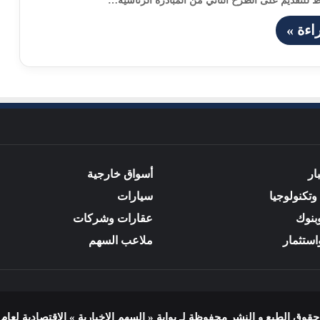
للتقديم على الطرح الثاني من المبادرة الرئاسية…
اءة »
ار
أسواق خارجية
وتكنولوجيا
سيارات
بنوك
عقارات وشركات
استثمار
ملاعب السهم
وق الطبع و النشر محفوظة لـ بوابة « السهم الإخبارية » الاقتصادية لعام 2025 م