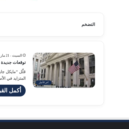
التضخم
السبت - 21 مارس - 2026 / 8:15 مساءً
توقعات جديدة ل
قلّل “مايكل جاب
المتزايد في ال
آخر الأخبار
أكمل القر