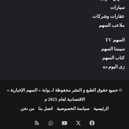
سيارات
عقارات وشركات
ملاعب السهم
السهم TV
سينما السهم
كتاب السهم
زى اليوم ده
© جميع حقوق الطبع و النشر محفوظة لـ بوابة « السهم الإخبارية »
الاقتصادية لعام 2025 م
الرئيسية
سياسة الخصوصية
اتصل بنا
من نحن
فيسبوك
X
يوتيوب
واتساب
ملخص