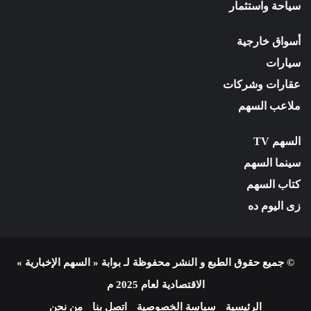
سياحة واستثمار
أسواق خارجية
سيارات
عقارات وشركات
ملاعب السهم
السهم TV
سينما السهم
كتاب السهم
زى اليوم ده
© جميع حقوق الطبع و النشر محفوظة لـ بوابة « السهم الإخبارية »
الاقتصادية لعام 2025 م
الرئيسية
سياسة الخصوصية
اتصل بنا
من نحن