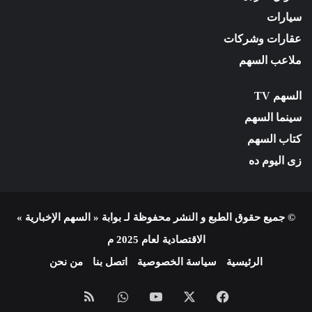
سيارات
عقارات وشركات
ملاعب السهم
السهم TV
سينما السهم
كتاب السهم
زى اليوم ده
© جميع حقوق الطبع و النشر محفوظة لـ بوابة « السهم الإخبارية »
الاقتصادية لعام 2025 م
الرئيسية
سياسة الخصوصية
اتصل بنا
من نحن
فيسبوك
X
يوتيوب
واتساب
ملخص