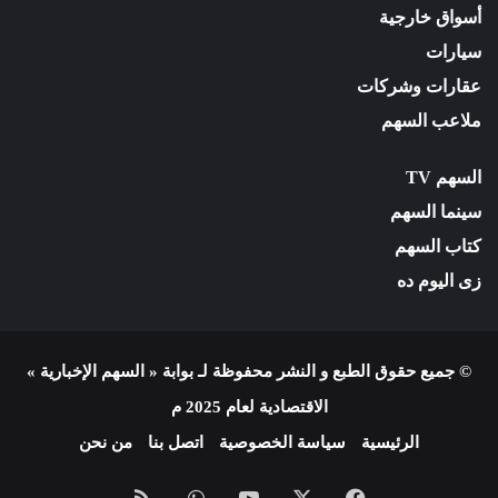
أسواق خارجية
سيارات
عقارات وشركات
ملاعب السهم
السهم TV
سينما السهم
كتاب السهم
زى اليوم ده
© جميع حقوق الطبع و النشر محفوظة لـ بوابة « السهم الإخبارية »
الاقتصادية لعام 2025 م
الرئيسية
سياسة الخصوصية
اتصل بنا
من نحن
فيسبوك
X
يوتيوب
واتساب
ملخص