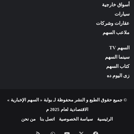
أسواق خارجية
سيارات
عقارات وشركات
ملاعب السهم
السهم TV
سينما السهم
كتاب السهم
زى اليوم ده
© جميع حقوق الطبع و النشر محفوظة لـ بوابة « السهم الإخبارية »
الاقتصادية لعام 2025 م
الرئيسية
سياسة الخصوصية
اتصل بنا
من نحن
فيسبوك
X
يوتيوب
واتساب
ملخص