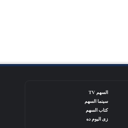
السهم TV
سينما السهم
كتاب السهم
زى اليوم ده