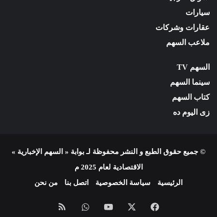
سيارات
عقارات وشركات
ملاعب السهم
السهم TV
سينما السهم
كتاب السهم
زى اليوم ده
© جميع حقوق الطبع و النشر محفوظة لـ بوابة « السهم الإخبارية »
الاقتصادية لعام 2025 م
الرئيسية
سياسة الخصوصية
اتصل بنا
من نحن
فيسبوك
X
يوتيوب
واتساب
ملخص